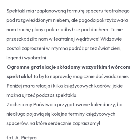
Spektakl miał zaplanowaną formułę spaceru teatralnego
pod rozgwieżdżonym niebem, ale pogoda pokrzyżowała
nam trochę plany i pokaz odbył się pod dachem. To nie
przeszkodziło nam w teatralnej wędrówce! Widzowie
zostali zaproszeni w intymną podróż przez świat cieni,
legend i wyobraźni.
Ogromne gratulacje składamy wszystkim twórcom
spektaklu!
To było naprawdę magicznie doświadczenie.
Poniżej mała relacja i kilka księżycowych kadrów, jakie
można ujrzeć podczas spektaklu.
Zachęcamy Państwa o przygotowanie kalendarzy, bo
niedługo pojawią się kolejne terminy księżycowych
spacerów, na które serdecznie zapraszamy!
fot. A. Pietyra