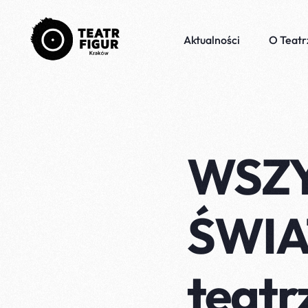
Aktualności
O Teatr
WSZY
ŚWIAT
teatr