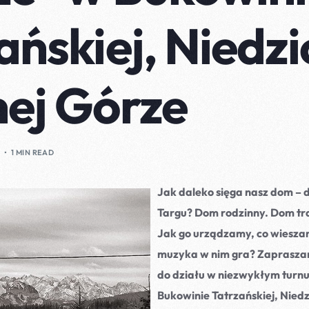
Bracia polarnej zorzy
ańskiej, Niedzic
Mglisty Billy
ej Górze
I
1 MIN READ
Jak daleko sięga nasz dom – 
Targu? Dom rodzinny. Dom tr
Jak go urządzamy, co wieszam
muzyka w nim gra? Zapraszam
do działu w niezwykłym turnu
Bukowinie Tatrzańskiej, Niedz