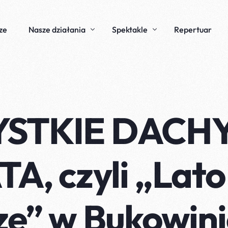
ze
Nasze działania
Spektakle
Repertuar
Edukacja
Rozkład Jazdy
Przestrzenie Sztuki
Frogshop
STKIE DACH
Materia Nomada
A, czyli „Lato
Huljet, huljet
Strefa bezpłatnego parkowania, 
ze” w Bukowin
Jestem cały świat minus świat 