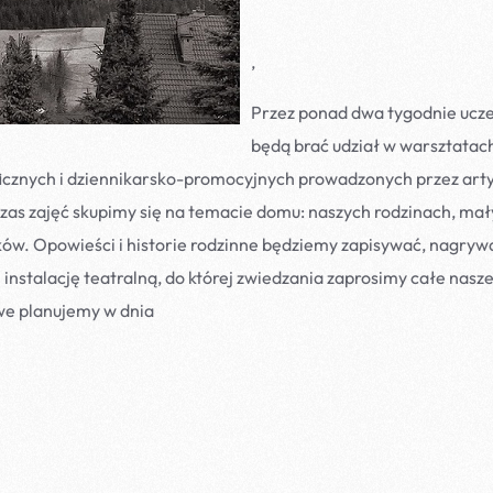
,
Przez ponad dwa tygodnie ucze
będą brać udział w warsztatac
icznych i dziennikarsko-promocyjnych prowadzonych przez artys
as zajęć skupimy się na temacie domu: naszych rodzinach, mał
ków. Opowieści i historie rodzinne będziemy zapisywać, nagryw
instalację teatralną, do której zwiedzania zaprosimy całe nasze 
we planujemy w dnia