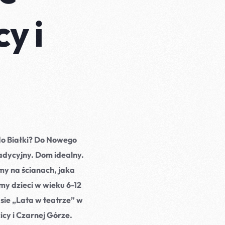
y i
do Białki? Do Nowego
adycyjny. Dom idealny.
y na ścianach, jaka
y dzieci w wieku 6-12
sie „Lata w teatrze” w
icy i Czarnej Górze.