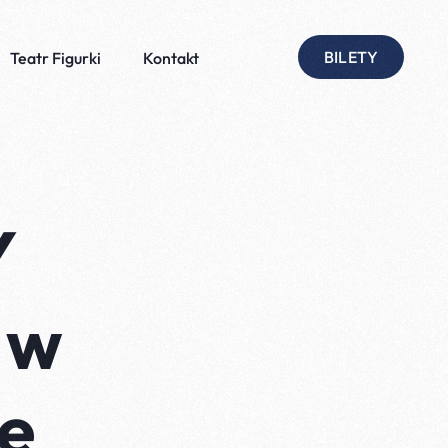
BILETY
Teatr Figurki
Kontakt
Y
 w
czyli osiedlowe love
ie
oprócz mnie