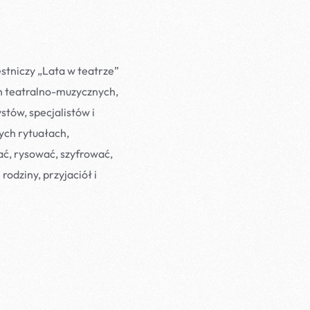
stniczy „Lata w teatrze”
h teatralno-muzycznych,
tów, specjalistów i
ych rytuałach,
ać, rysować, szyfrować,
rodziny, przyjaciół i