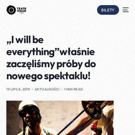
BILETY
„I will be
everything”właśnie
zaczęliśmy próby do
nowego spektaklu!
19 LIPCA, 2019
AKTUALNOŚCI
1 MIN READ