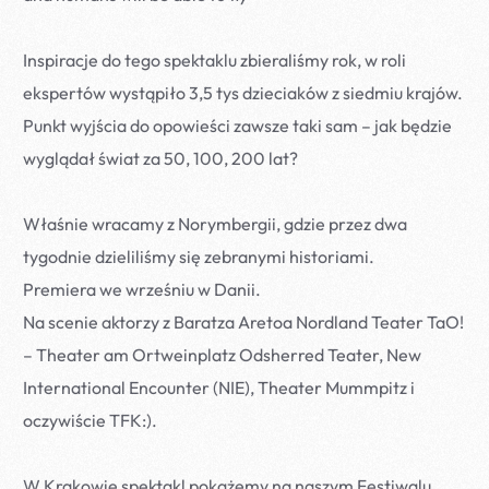
Inspiracje do tego spektaklu zbieraliśmy rok, w roli
ekspertów wystąpiło 3,5 tys dzieciaków z siedmiu krajów.
Punkt wyjścia do opowieści zawsze taki sam – jak będzie
wyglądał świat za 50, 100, 200 lat?
Właśnie wracamy z Norymbergii, gdzie przez dwa
tygodnie dzieliliśmy się zebranymi historiami.
Premiera we wrześniu w Danii.
Na scenie aktorzy z
Baratza Aretoa
Nordland Teater
TaO!
– Theater am Ortweinplatz
Odsherred Teater
,
New
International Encounter (NIE)
,
Theater Mummpitz
i
oczywiście TFK:).
W Krakowie spektakl pokażemy na naszym Festiwalu