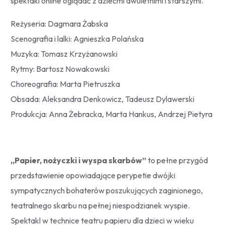
spektakl online oglądać z dziećmi dwuletnimi i starszymi.
Reżyseria: Dagmara Żabska
Scenografia i lalki: Agnieszka Polańska
Muzyka: Tomasz Krzyżanowski
Rytmy: Bartosz Nowakowski
Choreografia: Marta Pietruszka
Obsada: Aleksandra Denkowicz, Tadeusz Dylawerski
Produkcja: Anna Żebracka, Marta Hankus, Andrzej Pietyra
„Papier, nożyczki i wyspa skarbów”
to pełne przygód
przedstawienie opowiadające perypetie dwójki
sympatycznych bohaterów poszukujących zaginionego,
teatralnego skarbu na pełnej niespodzianek wyspie.
Spektakl w technice teatru papieru dla dzieci w wieku