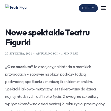
BILETY
Nowe spektakle Teatru
Figurki
27 STYCZNIA, 2021
AKTUALNOŚCI
1 MIN READ
„Oceanarium”
to asocjacyjna historia o morskich
przygodach – zabawie na plaży, podróży łodzią
podwodną, spotkaniu z meduzą i konikiem morskim.
Spektakl lalkowo-muzyczny jest skierowany do dzieci
najnajmłodszych, od 1. roku życia. Z uwagi na szkodliwy
wpływ ekranów na dzieci poniżej 2. roku życia, prosimy aby